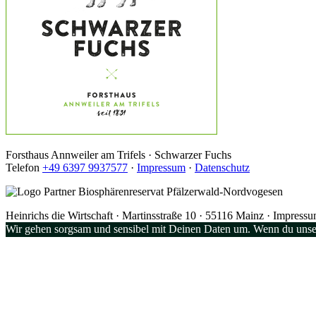
Forsthaus Annweiler am Trifels ·
Schwarzer Fuchs
Telefon
+49 6397 9937577
·
Impressum
·
Datenschutz
Heinrichs die Wirtschaft · Martinsstraße 10 · 55116 Mainz · Impress
Wir gehen sorgsam und sensibel mit Deinen Daten um. Wenn du unser