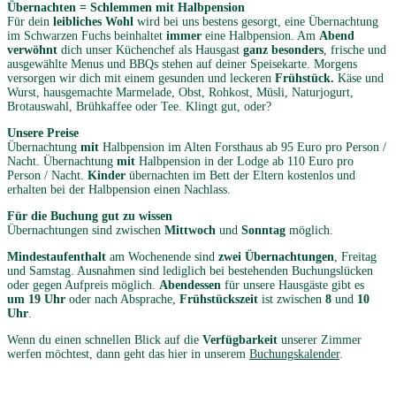
Übernachten = Schlemmen mit Halbpension
Für dein
leibliches Wohl
wird bei uns bestens gesorgt, eine Übernachtung
im Schwarzen Fuchs beinhaltet
immer
eine Halbpension. Am
Abend
verwöhnt
dich unser Küchenchef als Hausgast
ganz besonders
, frische und
ausgewählte Menus und BBQs stehen auf deiner Speisekarte. Morgens
versorgen wir dich mit einem gesunden und leckeren
Frühstück.
Käse und
Wurst, hausgemachte Marmelade, Obst, Rohkost, Müsli, Naturjogurt,
Brotauswahl, Brühkaffee oder Tee. Klingt gut, oder?
Unsere Preise
Übernachtung
mit
Halbpension im Alten Forsthaus ab 95 Euro pro Person /
Nacht. Übernachtung
mit
Halbpension in der Lodge ab 110 Euro pro
Person / Nacht.
Kinder
übernachten im Bett der Eltern kostenlos und
erhalten bei der Halbpension einen Nachlass.
Für die
Buchung
gut zu wissen
Übernachtungen sind zwischen
Mittwoch
und
Sonntag
möglich.
Mindestaufenthalt
am Wochenende sind
zwei Übernachtungen
, Freitag
und Samstag. Ausnahmen sind lediglich bei bestehenden Buchungslücken
oder gegen Aufpreis möglich.
Abendessen
für unsere Hausgäste gibt es
um 19 Uhr
oder nach Absprache,
Frühstückszeit
ist zwischen
8
und
10
Uhr
.
Wenn du einen schnellen Blick auf die
Verfügbarkeit
unserer Zimmer
werfen möchtest, dann geht das hier in unserem
Buchungskalender
.