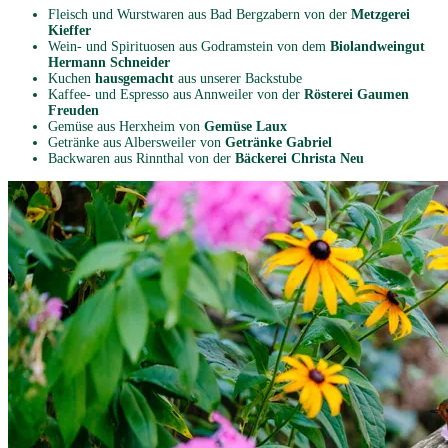
Fleisch und Wurstwaren aus Bad Bergzabern von der
Metzgerei
Kieffer
Wein- und Spirituosen aus Godramstein von dem
Biolandweingut
Hermann Schneider
Kuchen
hausgemacht
aus unserer Backstube
Kaffee- und Espresso aus Annweiler von der
Rösterei Gaumen
Freuden
Gemüse aus Herxheim von
Gemüse Laux
Getränke aus Albersweiler von
Getränke Gabriel
Backwaren aus Rinnthal von der
Bäckerei Christa Neu