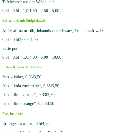
Tafelwasser aus der Waldquelle
0,3l · 0,5l · 1,0l
1,50 · 2,50 · 5,00
Saftschorle mit Südpfalzsaft
Apfelsaft naturtrüb, Johannisbeer schwarz, Traubensaft weiß
0,3l · 0,5l
3,00 · 4,00
Säfte pur
0,3l · 0,5l · 1,0l
4,00 · 6,00 · 10,00
Fritz – Kola in der Flasche
fritz – kola*, 0,33l
3,50
fritz – kola zuckerfrei*, 0,33l
3,50
fritz – limo zitrone*, 0,33l
3,50
fritz – limo orange*, 0,33l
3,50
Flaschenbiere
Erdinger Urweisse, 0,5l
4,50