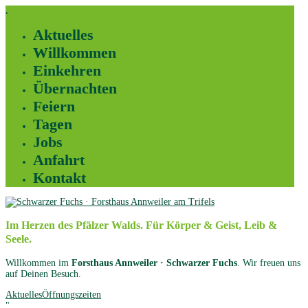
.
Aktuelles
Willkommen
Einkehren
Übernachten
Feiern
Tagen
Jobs
Anfahrt
Kontakt
Im Herzen des Pfälzer Walds. Für Körper & Geist, Leib &
Seele.
Willkommen im
Forsthaus Annweiler · Schwarzer Fuchs
. Wir freuen uns
auf Deinen Besuch.
Aktuelles
Öffnungszeiten
"