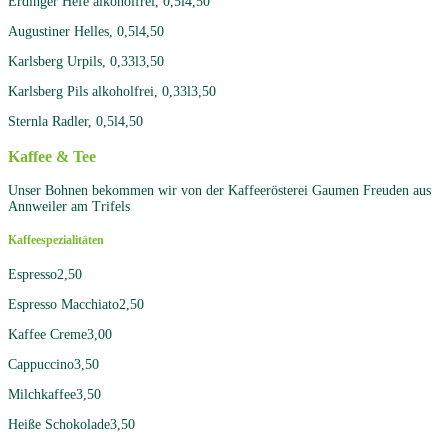
Erdinger Hefe alkoholfrei, 0,5l
4,50
Augustiner Helles, 0,5l
4,50
Karlsberg Urpils, 0,33l
3,50
Karlsberg Pils alkoholfrei, 0,33l
3,50
Sternla Radler, 0,5l
4,50
Kaffee
& Tee
Unser Bohnen bekommen wir von der Kaffeerösterei Gaumen Freuden aus
Annweiler am Trifels
Kaffeespezialitäten
Espresso
2,50
Espresso Macchiato
2,50
Kaffee Creme
3,00
Cappuccino
3,50
Milchkaffee
3,50
Heiße Schokolade
3,50